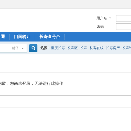
用户名
密码
事通
门面转让
长寿查号台
热搜:
重庆长寿
长寿区
长寿
长寿在线
长寿房产
长寿
帖子
搜
菩提山
索
抱歉，您尚未登录，无法进行此操作