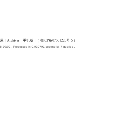
屋
|
Archiver
|
手机版
|
(
渝ICP备07501226号-5
)
8 20:02
, Processed in 0.030791 second(s), 7 queries .