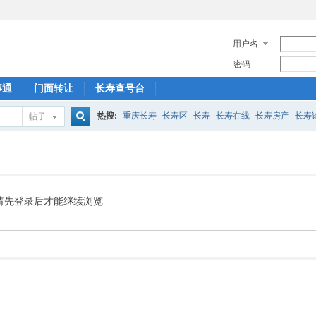
用户名
密码
事通
门面转让
长寿查号台
热搜:
重庆长寿
长寿区
长寿
长寿在线
长寿房产
长寿
帖子
搜
菩提山
索
请先登录后才能继续浏览