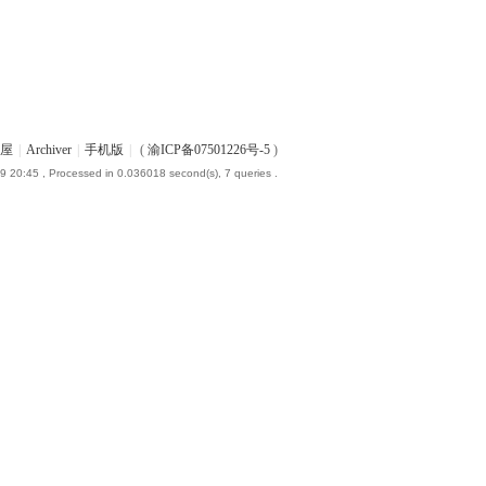
屋
|
Archiver
|
手机版
|
(
渝ICP备07501226号-5
)
9 20:45
, Processed in 0.036018 second(s), 7 queries .