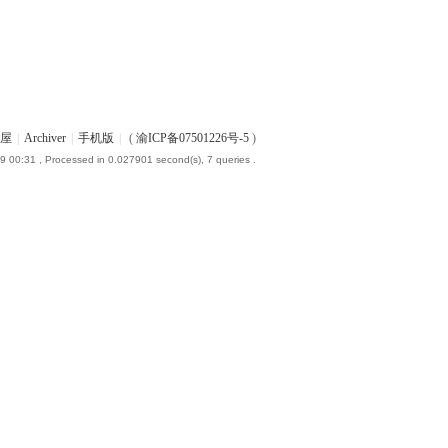
屋
|
Archiver
|
手机版
|
(
渝ICP备07501226号-5
)
9 00:31
, Processed in 0.027901 second(s), 7 queries .