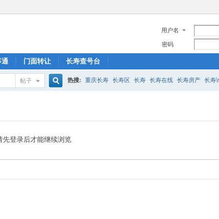
用户名
密码
事通
门面转让
长寿查号台
热搜:
重庆长寿
长寿区
长寿
长寿在线
长寿房产
长寿
帖子
搜
菩提山
索
请先登录后才能继续浏览