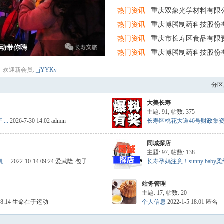
热门资讯 |
重庆双象光学材料有限
热门资讯 |
重庆博腾制药科技股份有
热门资讯 |
重庆市长寿区食品有限
动带你嗨
热门资讯 |
重庆博腾制药科技股份
|
欢迎新会员:
_jYYKy
分区
大美长寿
主题: 91
,
帖数: 375
..
2026-7-30 14:02
admin
长寿区桃花大道46号财政集资楼违
同城探店
主题: 97
,
帖数: 138
..
2022-10-14 09:24
爱武隆-包子
长寿孕妈注意！sunny baby柔纸
站务管理
主题: 17
,
帖数: 20
18:14
生命在于运动
个人信息
2022-1-5 18:01 匿名