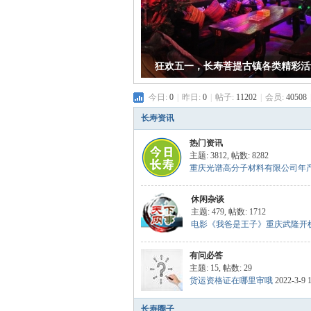
狂欢五一，长寿菩提古镇各类精彩活
今日:
0
|
昨日:
0
|
帖子:
11202
|
会员:
40508
长寿资讯
热门资讯
主题: 3812
,
帖数: 8282
重庆光谱高分子材料有限公司年产 .
休闲杂谈
主题: 479
,
帖数: 1712
电影《我爸是王子》重庆武隆开机 .
有问必答
主题: 15
,
帖数: 29
货运资格证在哪里审哦
2022-3-9 
长寿圈子