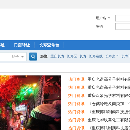
用户名
密码
事通
门面转让
长寿查号台
热搜:
重庆长寿
长寿区
长寿
长寿在线
长寿房产
长寿
帖子
搜
菩提山
热门资讯 |
重庆光谱高分子材料有限
热门资讯 |
重庆光谱高分子材料有限公
索
热门资讯 |
重庆双象光学材料有限
热门资讯 |
《仓储冷链及肉类加工
热门资讯 |
《重庆博腾制药科技股份
热门资讯 |
重庆飞华玖翼化工有限公
热门资讯 |
《重庆博腾制药科技股