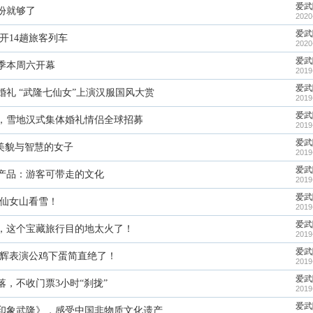
爱武
一份就够了
2020
爱武
开14趟旅客列车
2020
爱武
季本周六开幕
2019
爱武
婚礼 “武隆七仙女”上演汉服国风大赏
2019
爱武
幕，雪地汉式集体婚礼情侣全球招募
2019
爱武
美貌与智慧的女子
2019
爱武
产品：游客可带走的文化
2019
爱武
隆仙女山看雪！
2019
爱武
，这个宝藏旅行目的地太火了！
2019
爱武
家辉表演公鸡下蛋简直绝了！
2019
爱武
，不收门票3小时“刹拢”
2019
爱武
《印象武隆》，感受中国非物质文化遗产