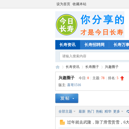
设为首页
收藏本站
长寿资讯
长寿招聘网
长寿万
长寿资讯
长寿圈子
兴趣圈子
兴趣圈子
今日:
0
|
主题:
78
|
排名:
5
版主:
喜哥1516
»
›
›
全部主题
最新
热门
热帖
精华
更多
过年就去武隆，除了滑雪赏雪，6