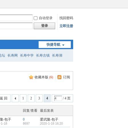
自动登录
找回密码
登录
立即注册
快捷导航
论坛
长寿网
长寿中学
长寿古镇
长寿湖
收藏本版
(
6
)
|
订阅
返 回
1
2
3
4
/ 4 页
回复/查看
最后发表
隆-包子
0
爱武隆-包子
-1-18
8697
2020-1-18 16:20