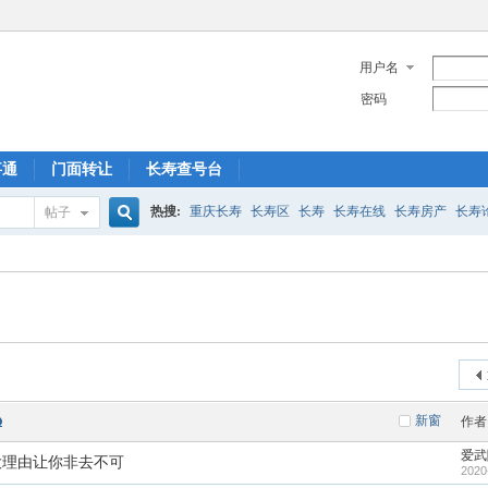
用户名
密码
事通
门面转让
长寿查号台
热搜:
重庆长寿
长寿区
长寿
长寿在线
长寿房产
长寿
帖子
搜
菩提山
索
新窗
作者
爱武
大理由让你非去不可
2020