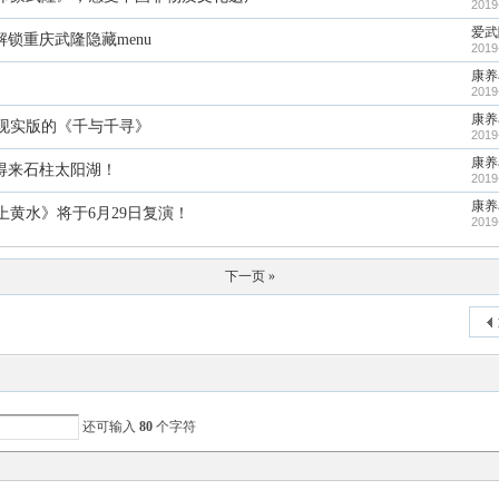
2019
爱武
锁重庆武隆隐藏menu
2019
康养
2019
康养
现实版的《千与千寻》
2019
康养
得来石柱太阳湖！
2019
康养
黄水》将于6月29日复演！
2019
下一页 »
还可输入
80
个字符