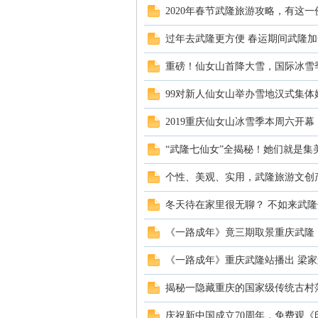
2020年春节武隆旅游攻略，有这
过年去武隆更方便 春运期间武隆加
重磅！仙女山首降大雪，国际冰雪
99对新人仙女山举办雪地汉式集体
2019重庆仙女山冰雪季本周六开
“武隆七仙女”全揭秘！她们就是集
个性、美观、实用，武隆旅游文创
冬天待在家里很无聊？ 不如来武
《一路成年》竟三期取景重庆武隆
《一路成年》重庆武隆站播出 梁
揭秘一隐藏重庆的国家级传统古村落
庆祝新中国成立70周年，免费观