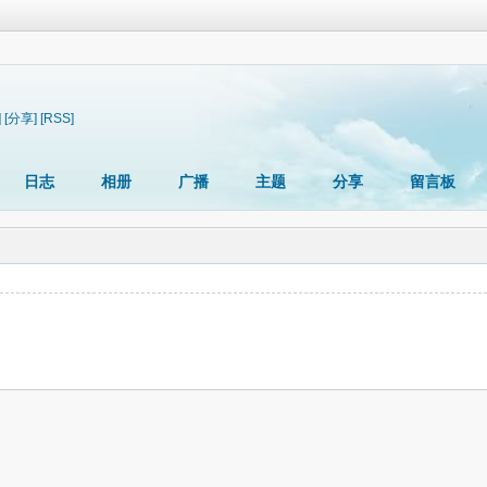
]
[分享]
[RSS]
日志
相册
广播
主题
分享
留言板