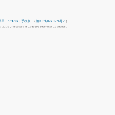
黑屋
|
Archiver
|
手机版
|
(
渝ICP备07501226号-5
)
7 20:36
, Processed in 0.035192 second(s), 11 queries .