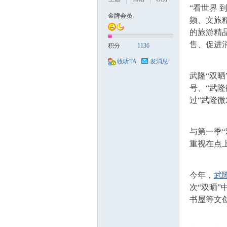
“看世界 
金牌会员
频、文旅
的旅游精
售、促进
积分
1136
收听TA
发消息
武隆“双晒
号、“武
过“武隆微
与第一季
重视在点
今年，
武
次“双晒
书屋等文