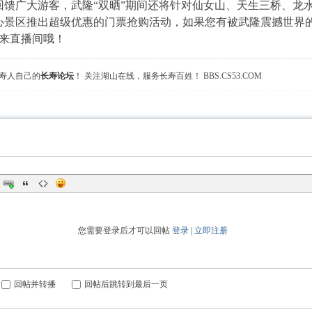
回馈广大游客，武隆“双晒”期间还将针对仙女山、天生三桥、龙
心景区推出超级优惠的门票抢购活动，如果您有被武隆震撼世界的美
点来直播间哦！
寿人自己的
长寿论坛
！ 关注湖山在线，服务长寿百姓！ BBS.CS53.COM
您需要登录后才可以回帖
登录
|
立即注册
回帖并转播
回帖后跳转到最后一页