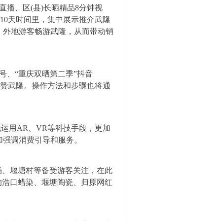
晒直播、区(县)长晒精品8分钟视
在10天时间里，集中展示推介武隆
、外地游客畅游武隆，从而带动销
众号、“重庆双晒第二季”抖音
、点赞武隆。操作方法和步骤也将通
地运用AR、VR等科技手段，更加
加强调消费引导和服务。
场、堰塘村等备受游客关注，在此
的浩口蜡染、堰塘陶瓷、归原网红