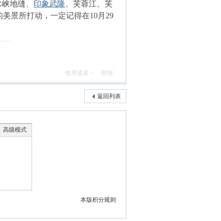
水峡地缝、
印象武隆
、芙蓉江、芙
景所打动，一定记得在10月29
使用道具
举报
返回列表
高级模式
本版积分规则