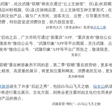
到武隆”，此次武隆“双晒”将依次通过“云上文旅馆”、区(县)长双
精品90秒视频、区(县)文旅精品荟、云上文旅馆五种主要形式，
品和文创产品，吸引广大市民、游客关注、点赞，引导重庆市民
消费，特别是促进消费扶贫，助力脱贫攻坚。
好莱坞大片《变形金刚4》取景地
天生三桥
”启动之后，广大市民可通过“新重庆”APP、“重庆发布”微信公
隆微发布”微信公众号、“武隆印象”APP等平台围观，关注武隆
发布”微信公众号、“武隆印象”APP等平台广而告之，敬请留意。
芙蓉江
“双晒”重在树形象所不同的是，第二季“双晒”重在抓营销，更多
上精准、高质量的展示，将更加注重和网友、消费者的互动，更
龙水峡地缝
隆旅游
诞生了许多“后起之秀”，包括白马山飞天之吻、
仙女山
机
”中将进行重点展示。文化方面，则将会更注重对由文化衍生而来
创产品的推介。
武隆新晋“网红”—白马山飞天之吻