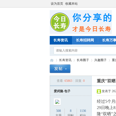
设为首页
收藏本站
长寿资讯
长寿招聘网
长寿万
长寿资讯
长寿圈子
兴趣圈子
重
重庆“双晒
查看:
65863
|
回复:
0
»
›
›
›
爱武隆-包子
发表于 2020-
经过5个月
29日晚上
508
8
1136
隆“双晒”
主题
回帖
积分