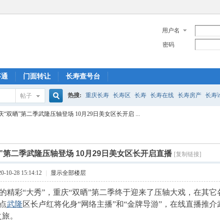
用户名
密码
事通
门面转让
长寿查号台
热搜:
重庆长寿
长寿区
长寿
长寿在线
长寿房产
长寿
帖子
搜
庆“双晒”第二季武隆压轴登场 10月29日美女区长开启 ...
菩提山
索
”第二季武隆压轴登场 10月29日美女区长开启直播
[复制链接]
10-28 15:14:12
|
显示全部楼层
的精彩“大秀”，重庆“双晒”第二季终于迎来了压轴大戏，在其它各
8点
武隆
区长卢红将化身“网络主播”和“金牌导游”，在线直播推
之旅。